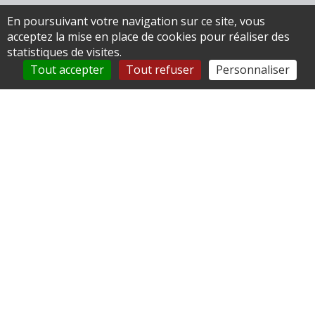
En poursuivant votre navigation sur ce site, vous
Mairie de Gournay-sur-Aronde
acceptez la mise en place de cookies pour réaliser des
statistiques de visites.
1 bis Place du Jeu de Paume
Tout accepter
Tout refuser
Personnaliser
60190 Gournay-sur-Aronde
0344422267
mairie@gournaysuraronde.com
Accéder au formulaire de contact
Horaires
Lundi : 9h30-11h00
Mardi : Fermé
Mercredi : 15h30-17h00
Jeudi :
Vendredi : 9h30-11h00