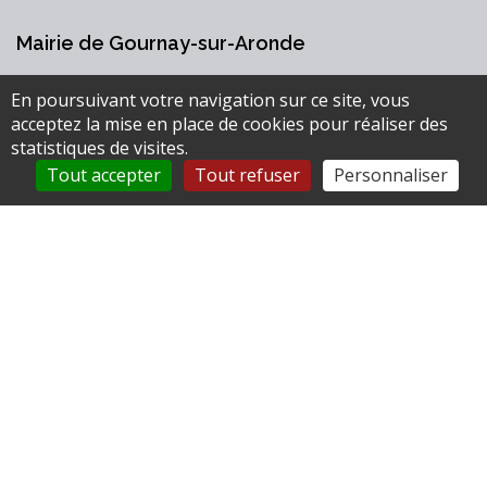
Mairie de Gournay-sur-Aronde
1 bis Place du Jeu de Paume
En poursuivant votre navigation sur ce site, vous
60190 Gournay-sur-Aronde
acceptez la mise en place de cookies pour réaliser des
0344422267
statistiques de visites.
Tout accepter
Tout refuser
Personnaliser
mairie@gournaysuraronde.com
Accéder au formulaire de contact
Horaires
Lundi : 9h30-11h00
Mardi : Fermé
Mercredi : 15h30-17h00
Jeudi :
Vendredi : 9h30-11h00